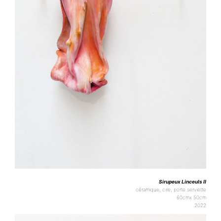
Sirupeux Linceuls II
céramique, cire, porte serviette
60cmx 50cm
2022