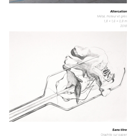
Altercation
Métal, moteur et grès
1,8 x 1,6 x 0,8 m
2018
Sans titre
Graphite sur papier