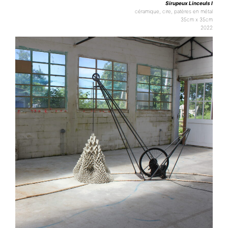
Sirupeux Linceuls I
céramique, cire, patères en métal
35cm x 35cm
2022