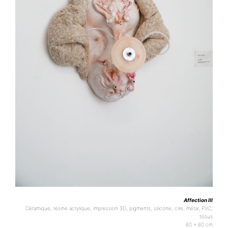
Affection III
Céramique, résine acrylique, impression 3D, pigments, silicone, cire, métal, PVC,
tissus
60 x 60 cm